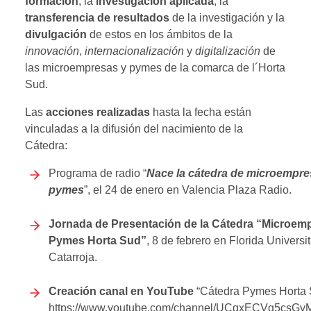
formación
, la
investigación aplicada
, la
transferencia de resultados
de la investigación y la
divulgación
de estos en los ámbitos de la
innovación
,
internacionalización
y
digitalización
de
las microempresas y pymes de la comarca de l´Horta
Sud.
Las
acciones realizadas
hasta la fecha están
vinculadas a la difusión del nacimiento de la
Cátedra:
Programa de radio “
Nace la cátedra de microempre
pymes
”, el 24 de enero en Valencia Plaza Radio.
Jornada de Presentación de la Cátedra “Microem
Pymes Horta Sud”
, 8 de febrero en Florida Universit
Catarroja.
Creación canal en YouTube
“Cátedra Pymes Horta 
https://www.youtube.com/channel/UCqxECVq5csG