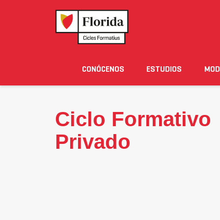
CICLO FORMATIVO
CONCERTADO
Home
›
Admisión y Ayudas
›
Admisión
›
Ciclo Fo
CONÓCENOS
ESTUDIOS
MOD
Noticias
Eventos
Blog
Solicita Informació
Ciclo Formativo
Privado