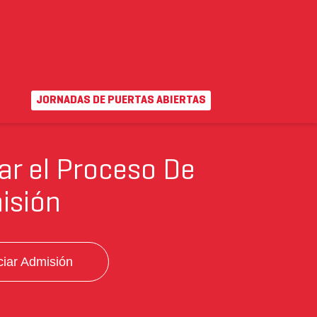
FLORIDA IDIOMES
JORNADAS DE PUERTAS ABIERTAS
EN
|
VA
uda
Campus virtual
iar el Proceso De
isión
iciar Admisión