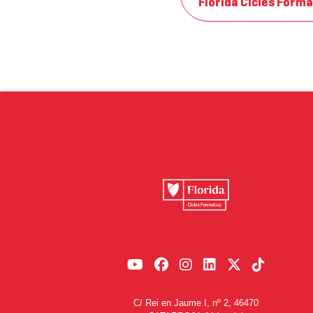
Florida Cicles Forma
C/ Rei en Jaume I, nº 2, 46470