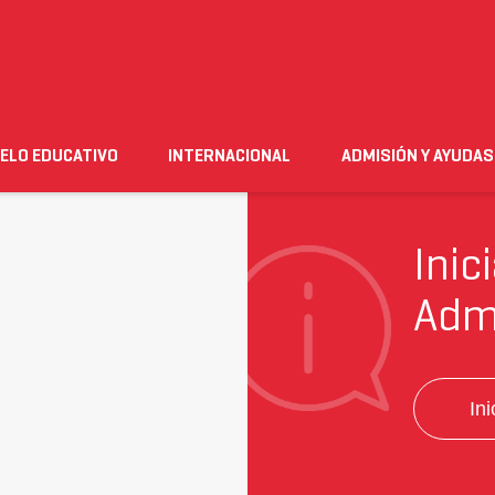
FP BÁSICA
CICLO FORMATIVO PRIVADO
rmativo Privado
ELO EDUCATIVO
INTERNACIONAL
ADMISIÓN Y AYUDAS
n
Empleo
Futuro alumnado
Estudiante
Necesito ay
Inic
Adm
In