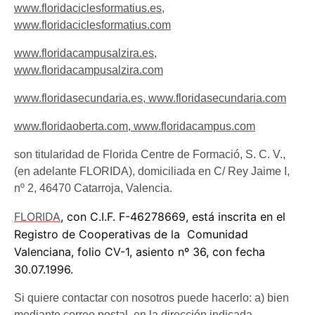
www.floridaciclesformatius.es
,
www.floridaciclesformatius.com
www.floridacampusalzira.es
,
www.floridacampusalzira.com
www.floridasecundaria.es
,
www.floridasecundaria.com
www.floridaoberta.com
,
www.floridacampus.com
son titularidad de Florida Centre de Formació, S. C. V.,
(en adelante FLORIDA), domiciliada en C/ Rey Jaime I,
nº 2, 46470 Catarroja, Valencia.
FLORIDA
, con C.I.F. F-46278669, está inscrita en el
Registro de Cooperativas de la Comunidad
Valenciana, folio CV-1, asiento nº 36, con fecha
30.07.1996.
Si quiere contactar con nosotros puede hacerlo: a) bien
mediante correo postal, en la dirección indicada