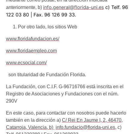
info.general@florida-uni.es
c) Telf. 96
anteriormente, b)
122 03 80 | Fax. 96 126 99 33.
Por otro lado, los sitios Web
www.floridafundacion.es/
www.floridaempleo.com
www.ecsocial.com/
son titularidad de Fundación Florida.
La Fundación, con C.I.F. G-96716766 está inscrita en el
Registro de Asociaciones y Fundaciones con el núm.
290V
En este caso, para contactar con nosotros puede hacerlo
también en la dirección a)
C/ Rei En Jaume I, 2, 46470,
Catarroja, Valencia, b)
info.fundacio@florida-uni.es
, c)