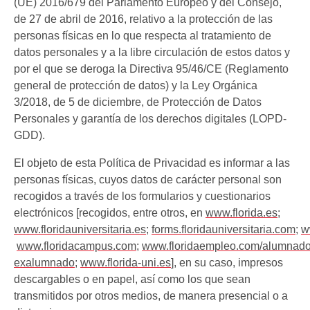
(UE) 2016/679 del Parlamento Europeo y del Consejo,
de 27 de abril de 2016, relativo a la protección de las
personas físicas en lo que respecta al tratamiento de
datos personales y a la libre circulación de estos datos y
por el que se deroga la Directiva 95/46/CE (Reglamento
general de protección de datos) y la Ley Orgánica
3/2018, de 5 de diciembre, de Protección de Datos
Personales y garantía de los derechos digitales (LOPD-
GDD).
El objeto de esta Política de Privacidad es informar a las
personas físicas, cuyos datos de carácter personal son
recogidos a través de los formularios y cuestionarios
electrónicos [recogidos, entre otros, en
www.florida.es
;
www.floridauniversitaria.es
;
forms.floridauniversitaria.com
;
w
www.floridacampus.com
;
www.floridaempleo.com/alumnado
exalumnado
;
www.florida-uni.es
], en su caso, impresos
descargables o en papel, así como los que sean
transmitidos por otros medios, de manera presencial o a