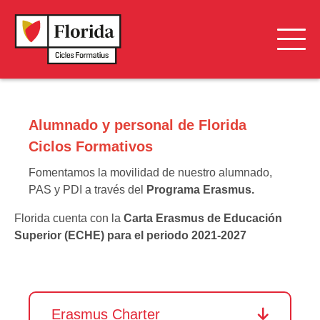
Alumnado y personal de Florida Ciclos Formativos
Alumnado y personal de Florida
Estudiantes Internacionales
Ciclos Formativos
Oportunidades Internacionales
Fomentamos la movilidad de nuestro alumnado,
Proyectos Europeos
PAS y PDI a través del
Programa Erasmus.
Florida cuenta con la
Carta Erasmus de Educación
Superior (ECHE) para el periodo 2021-2027
Erasmus Charter