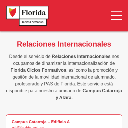
Biblioteca y CRAI
Relaciones Internacionales
Atención al Futuro Estudiante
Desde el servicio de
Relaciones Internacionales
nos
Centro de Idiomas
ocupamos de dinamizar la internacionalización de
Florida Ciclos Formativos
, así como la promoción y
Más Servicios complementarios
gestión de la movilidad internacional de alumnado,
profesorado y PAS de Florida. Este servicio está
Servicio de información al estudiante
disponible para nuestro alumnado de
Campus Catarroja
y Alzira.
Orientación e Inserción Profesional
Orientación y Bienestar
Campus Catarroja – Edificio A
Relaciones Internacionales
rrii@florida-uni.es