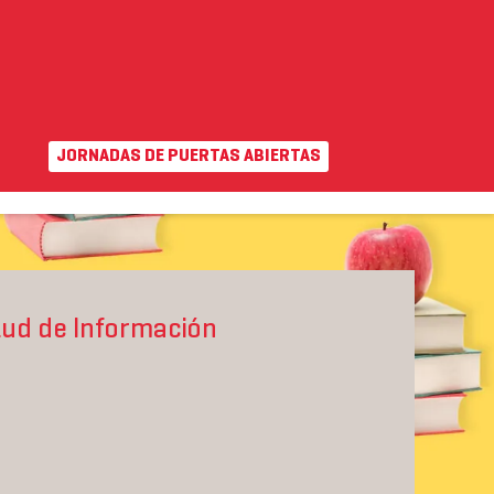
JORNADAS DE PUERTAS ABIERTAS
EN
|
VA
uda
Campus virtual
INTERNACIONAL
ADMISIÓN Y AYUDAS
itud de Información