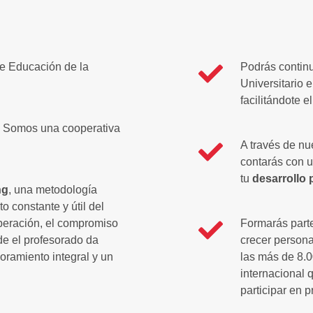
 de Educación de la
Podrás continu
Universitario 
facilitándote e
. Somos una cooperativa
A través de nu
contarás con u
tu
desarrollo 
ng
, una metodología
 constante y útil del
peración, el compromiso
Formarás part
e el profesorado da
crecer persona
ramiento integral y un
las más de 8.0
internacional 
participar en 