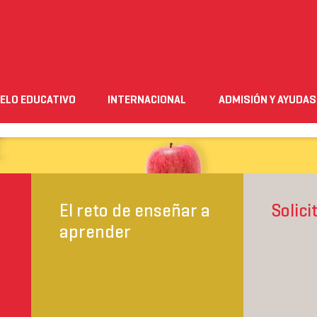
Infantil
ELO EDUCATIVO
INTERNACIONAL
ADMISIÓN Y AYUDAS
n
Empleo
Futuro alumnado
Estudiante
Necesito ay
PLAN DE ESTUDIOS
FORMACIÓN DUAL
El reto de enseñar a
Solic
aprender