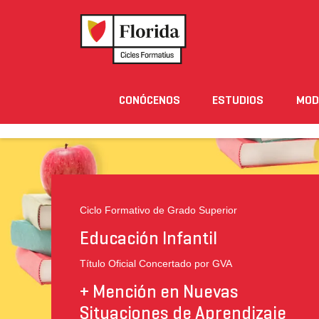
Home
›
Estudios
›
Ciclos Formativos
›
Educación 
CONÓCENOS
ESTUDIOS
MOD
Noticias
Eventos
Blog
Solicita Informació
PRESENTACIÓN
SALIDAS PROFESIONALES
Ciclo Formativo de Grado Superior
Educación Infantil
Título Oficial Concertado por GVA
+ Mención en Nuevas
Situaciones de Aprendizaje