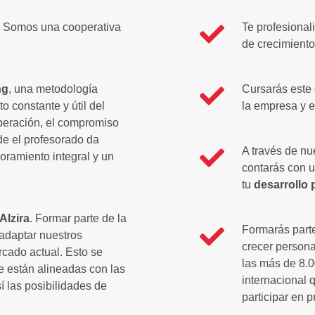
. Somos una cooperativa
Te profesional
de crecimiento
ng
, una metodología
Cursarás este 
 constante y útil del
la empresa y e
peración, el compromiso
e el profesorado da
A través de nu
ramiento integral y un
contarás con u
tu
desarrollo 
Alzira
. Formar parte de la
Formarás part
 adaptar nuestros
crecer persona
cado actual. Esto se
las más de 8.0
e están alineadas con las
internacional 
 las posibilidades de
participar en 