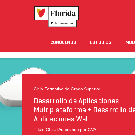
Home
›
Estudios
›
Ciclos Formativos
›
Desarrollo
CONÓCENOS
ESTUDIOS
MOD
Noticias
Eventos
Blog
Solicita Informació
PRESENTACIÓN
SALIDAS PROFESIONALES
Ciclo Formativo de Grado Superior
Desarrollo de Aplicaciones
Multiplataforma + Desarrollo d
Aplicaciones Web
Título Oficial Autorizado por GVA