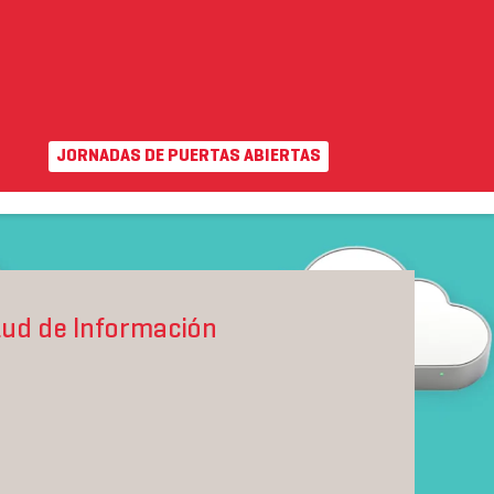
JORNADAS DE PUERTAS ABIERTAS
EN
|
VA
uda
Campus virtual
INTERNACIONAL
ADMISIÓN Y AYUDAS
itud de Información