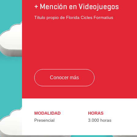
+ Mención en Videojuegos
Título propio de Florida Cicles Formatius
Conocer más
MODALIDAD
HORAS
Presencial
3.000 horas