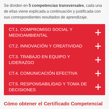
Se dividen en
5 competencias transversales
, cada una
de ellas viene explicada a continuación y justificada con
sus correspondientes resultados de aprendizaje.
CT.1. COMPROMISO SOCIAL Y
MEDIOAMBIENTAL
CT.2. INNOVACIÓN Y CREATIVIDAD
CT.3. TRABAJO EN EQUIPO Y
LIDERAZGO
CT.4. COMUNICACIÓN EFECTIVA
CT.5. RESPONSABILIDAD Y TOMA DE
DECISIONES
Cómo obtener
el Certificado Competencial