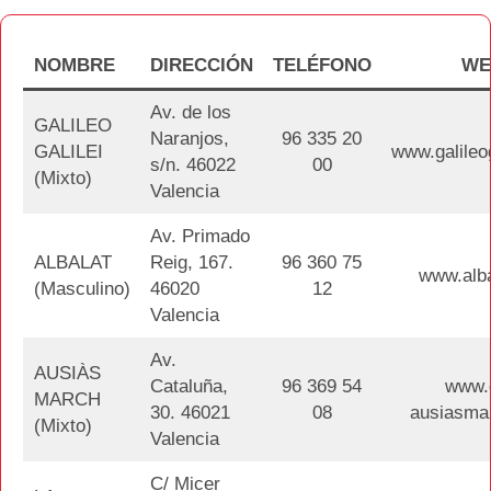
NOMBRE
DIRECCIÓN
TELÉFONO
WE
Av. de los
GALILEO
Naranjos,
96 335 20
GALILEI
www.galileo
s/n. 46022
00
(Mixto)
Valencia
Av. Primado
ALBALAT
Reig, 167.
96 360 75
www.alba
(Masculino)
46020
12
Valencia
Av.
AUSIÀS
Cataluña,
96 369 54
www.
MARCH
30. 46021
08
ausiasma
(Mixto)
Valencia
C/ Micer