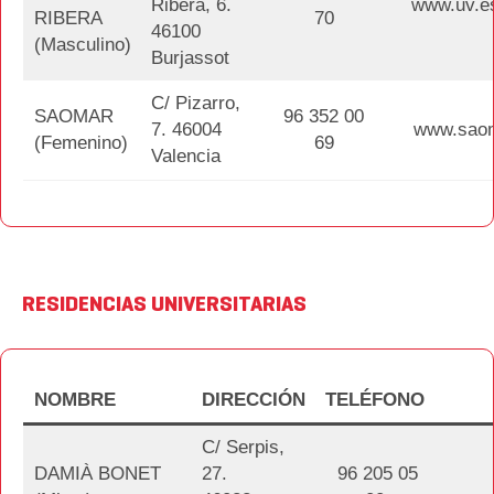
Ribera, 6.
www.uv.e
RIBERA
70
46100
(Masculino)
Burjassot
C/ Pizarro,
SAOMAR
96 352 00
7. 46004
www.sao
(Femenino)
69
Valencia
RESIDENCIAS UNIVERSITARIAS
NOMBRE
DIRECCIÓN
TELÉFONO
C/ Serpis,
DAMIÀ BONET
27.
96 205 05