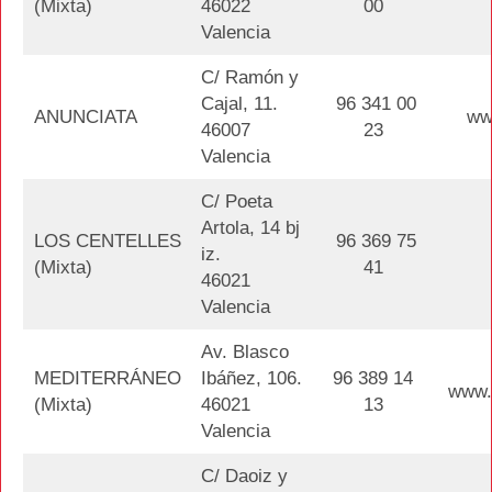
(Mixta)
46022
00
Valencia
C/ Ramón y
Cajal, 11.
96 341 00
ANUNCIATA
ww
46007
23
Valencia
C/ Poeta
Artola, 14 bj
LOS CENTELLES
96 369 75
iz.
(Mixta)
41
46021
Valencia
Av. Blasco
MEDITERRÁNEO
Ibáñez, 106.
96 389 14
www.
(Mixta)
46021
13
Valencia
C/ Daoiz y