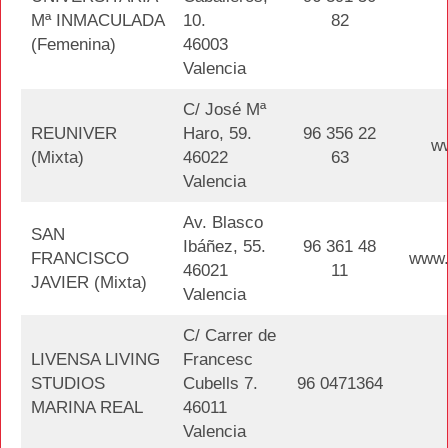
Mª INMACULADA
10.
82
(Femenina)
46003
Valencia
C/ José Mª
REUNIVER
Haro, 59.
96 356 22
ww
(Mixta)
46022
63
Valencia
Av. Blasco
SAN
Ibáñez, 55.
96 361 48
FRANCISCO
www.r
46021
11
JAVIER (Mixta)
Valencia
C/ Carrer de
LIVENSA LIVING
Francesc
STUDIOS
Cubells 7.
96 0471364
MARINA REAL
46011
Valencia