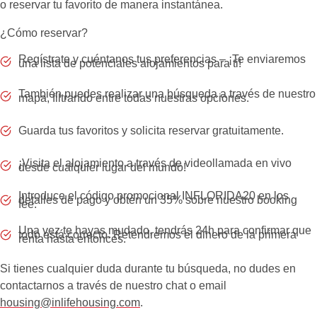
o reservar tu favorito de manera instantánea.
¿Cómo reservar?
Regístrate y cuéntanos tus preferencias – ¡Te enviaremos
una lista de potenciales alojamientos para ti!
También puedes realizar una búsqueda a través de nuestro
mapa, filtrando entre todas nuestras opciones.
Guarda tus favoritos y solicita reservar gratuitamente.
¡Visita el alojamiento a través de videollamada en vivo
desde cualquier lugar del mundo!
Introduce el código promocional INFLORIDA20 en los
detalles de pago y obtén un 35% sobre nuestro booking
fee.
Una vez te hayas mudado, tendrás 24h para confirmar que
todo está correcto. Retendremos el dinero de la primera
renta hasta entonces.
Si tienes cualquier duda durante tu búsqueda, no dudes en
contactarnos a través de nuestro chat o email
housing@inlifehousing.com
.