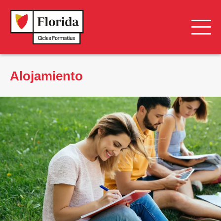
Alojamiento
Alojamiento
Jornadas de Puertas Abiertas
Localización y Transporte
Tour Virtual
Campus Saludable
Ventajas
Florida Voluntariat