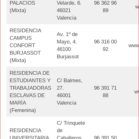
PALACIOS
Velarde, 6.
96 362 96
w
(Mixta)
46021
89
Valencia
RESIDENCIA
Av. 1º de
CAMPUS
Mayo, 4.
96 316 00
CONFORT
www
46100
92
BURJASSOT
Burjassot
(Mixta)
RESIDENCIA DE
ESTUDIANTES Y
C/ Balmes,
TRABAJADORAS
27.
96 391 71
w
ESCLAVAS DE
46001
88
MARÍA
Valencia
(Femenina)
C/ Trinquete
RESIDENCIA
de
UNIVERSITARIA
Caballeros,
96 391 50