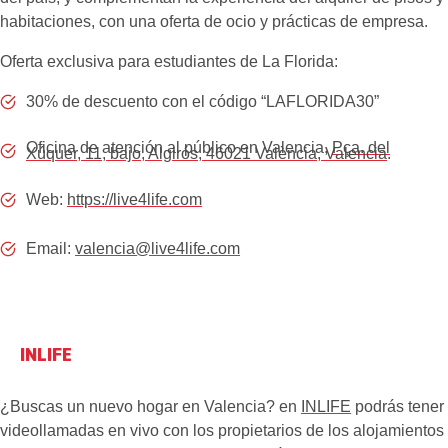
habitaciones, con una oferta de ocio y prácticas de empresa.
Oferta exclusiva para estudiantes de La Florida:
30% de descuento con el código “LAFLORIDA30”
Oficina de atención al público en Valencia,
Pça. del
Xúquer, 11, bajo, Algirós, 46021 València, Valencia
.
Web:
https://live4life.com
Email:
valencia@live4life.com
INLIFE
¿Buscas un nuevo hogar en Valencia? en
INLIFE
podrás tener
videollamadas en vivo con los propietarios de los alojamientos