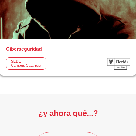
Ciberseguridad
SEDE
Campus Catarroja
¿y ahora qué...?