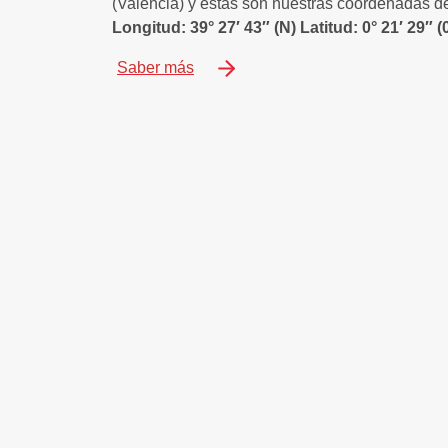
(Valencia) y estás son nuestras coordenadas 
Longitud: 39° 27′ 43″ (N) Latitud: 0° 21′ 29″ (
Saber más