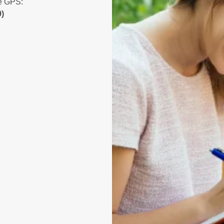
de GPS:
0)