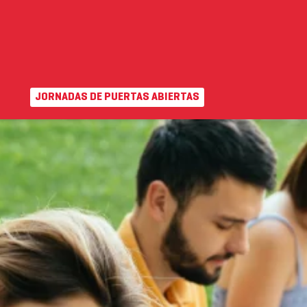
ALUDABLE
VENTAJAS
FLORIDA VOLUNTARIAT
JORNADAS DE PUERTAS ABIERTAS
EN
|
VA
uda
Campus virtual