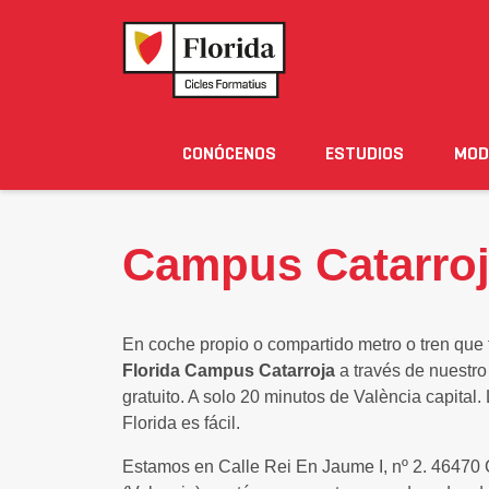
JORNADAS DE PUERTAS
ALOJAMIENTO
ABIERTAS
Home
›
Conócenos
›
Campus y Vida Académica
CONÓCENOS
ESTUDIOS
MOD
Noticias
Eventos
Blog
Solicita Informació
Campus Catarro
En coche propio o compartido metro o tren que 
Florida Campus Catarroja
a través de nuestr
gratuito. A solo 20 minutos de València capital.
Florida es fácil.
Estamos en Calle Rei En Jaume I, nº 2. 46470 