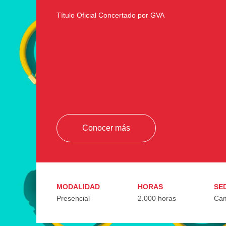
Título Oficial Concertado por GVA
Conocer más
MODALIDAD
HORAS
SE
Presencial
2.000 horas
Cam