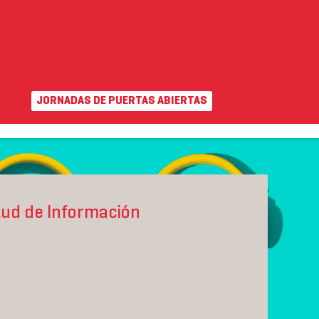
JORNADAS DE PUERTAS ABIERTAS
EN
|
VA
uda
Campus virtual
INTERNACIONAL
ADMISIÓN Y AYUDAS
itud de Información