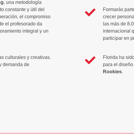
ng
, una metodología
 constante y útil del
Formarás part
peración, el compromiso
crecer persona
e el profesorado da
las más de 8.0
ramiento integral y un
internacional 
participar en 
as culturales y creativas.
Florida ha sido
y demanda de
para el diseño
Rookies
.