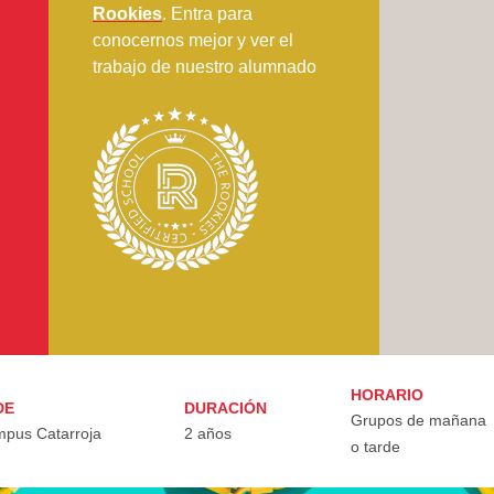
Rookies
. Entra para
conocernos mejor y ver el
trabajo de nuestro alumnado
HORARIO
DE
DURACIÓN
Grupos de mañana
pus Catarroja
2 años
o tarde