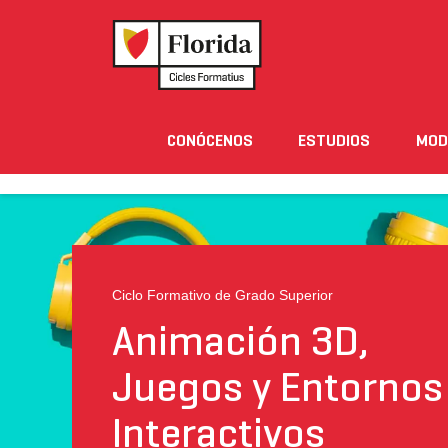
Home
›
Estudios
›
Ciclos Formativos
›
Animación 
CONÓCENOS
ESTUDIOS
MOD
Noticias
Eventos
Blog
Solicita Informació
PRESENTACIÓN
SALIDAS PROFESIONALES
Ciclo Formativo de Grado Superior
Animación 3D,
Juegos y Entornos
Interactivos