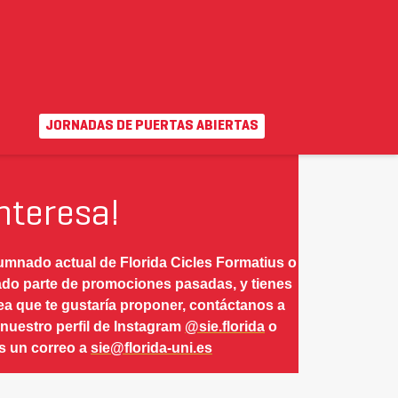
Y
RELACIONES
SECRETARÍA
SISTEMAS DE
INTERNACIONALES
ACADÉMICA
INFORMACIÓN
JORNADAS DE PUERTAS ABIERTAS
EN
|
VA
uda
Campus virtual
interesa!
lumnado actual de Florida Cicles Formatius o
do parte de promociones pasadas, y tienes
ea que te gustaría proponer, contáctanos a
 nuestro perfil de Instagram
@sie.florida
o
 un correo a
sie@florida-uni.es