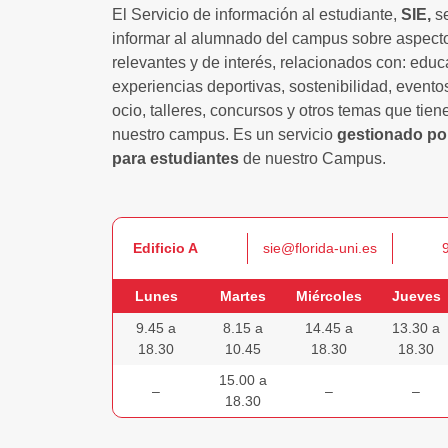
El Servicio de información al estudiante,
SIE,
se
informar al alumnado del campus sobre aspecto
relevantes y de interés, relacionados con: educ
experiencias deportivas, sostenibilidad, evento
ocio, talleres, concursos y otros temas que tien
nuestro campus. Es un servicio
gestionado po
para estudiantes
de nuestro Campus.
Edificio A
sie@florida-uni.es
Lunes
Martes
Miércoles
Jueves
9.45 a
8.15 a
14.45 a
13.30 a
18.30
10.45
18.30
18.30
15.00 a
–
–
–
18.30