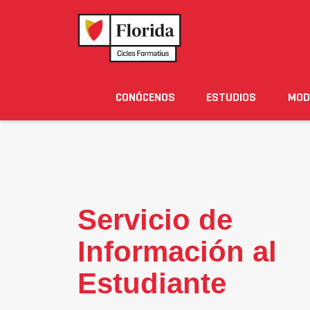
ATENCIÓN AL
BIBLIOTECA
CENTRO DE
MÁS SER
FUTURO
Y CRAI
IDIOMAS
COMPLEME
ESTUDIANTE
Home
›
Conócenos
›
Servicios
›
Servicio de info
CONÓCENOS
ESTUDIOS
MOD
Noticias
Eventos
Blog
Solicita Informació
Servicio de
Información al
Estudiante