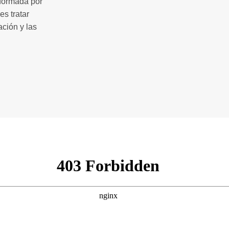
 formada por
es tratar
ción y las