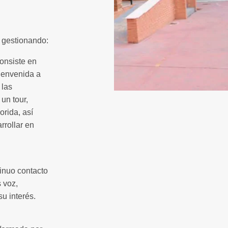
 gestionando:
onsiste en
ienvenida a
 las
un tour,
orida, así
rrollar en
tinuo contacto
 voz,
u interés.