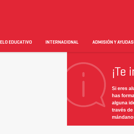
SERVICIO DE
ORIENTACIÓN E
VICIOS
ORIENTACIÓN 
INFORMACIÓN AL
INSERCIÓN
NTARIOS
BIENESTAR
ESTUDIANTE
PROFESIONAL
rmación al estudiante
ELO EDUCATIVO
INTERNACIONAL
ADMISIÓN Y AYUDAS
n
Empleo
Futuro alumnado
Estudiante
Necesito ay
¡Te 
Si eres a
has forma
alguna id
través de
mándanos