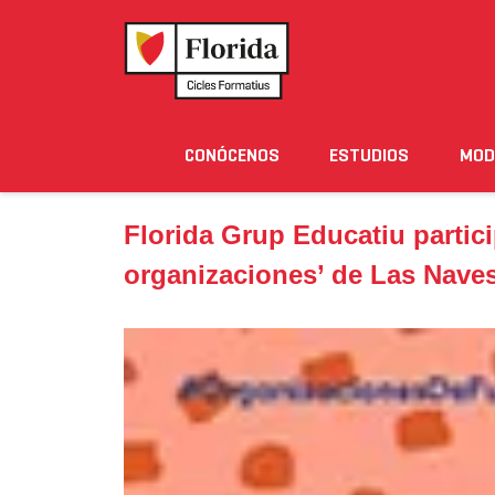
Home
›
Noticias
›
Florida Grup Educatiu participa
CONÓCENOS
ESTUDIOS
MOD
Noticias
Eventos
Blog
Solicita Informació
Florida Grup Educatiu partic
organizaciones’ de Las Nave