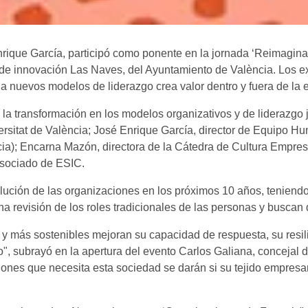
Enrique García, participó como ponente en la jornada ‘Reimagin
 de innovación Las Naves, del Ayuntamiento de València. Los ex
 nuevos modelos de liderazgo crea valor dentro y fuera de la 
 la transformación en los modelos organizativos y de liderazgo 
sitat de València; José Enrique García, director de Equipo H
); Encarna Mazón, directora de la Cátedra de Cultura Empresar
asociado de ESIC.
volución de las organizaciones en los próximos 10 años, tenien
a revisión de los roles tradicionales de las personas y buscan 
más sostenibles mejoran su capacidad de respuesta, su resili
no", subrayó en la apertura del evento Carlos Galiana, concejal
nes que necesita esta sociedad se darán si su tejido empresari