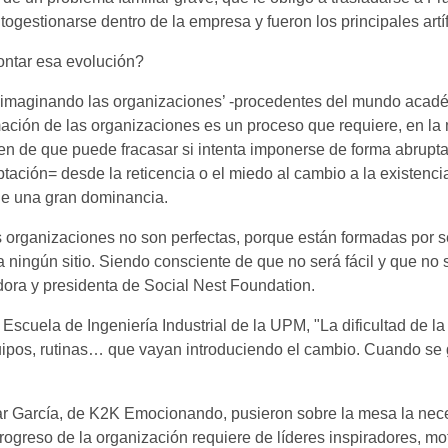
gestionarse dentro de la empresa y fueron los principales artí
ontar esa evolución?
Reimaginando las organizaciones’ -procedentes del mundo académ
ación de las organizaciones es un proceso que requiere, en la 
ten de que puede fracasar si intenta imponerse de forma abrupt
tación= desde la reticencia o el miedo al cambio a la existen
iene una gran dominancia.
as organizaciones no son perfectas, porque están formadas por
 ningún sitio. Siendo consciente de que no será fácil y que no 
adora y presidenta de Social Nest Foundation.
Escuela de Ingeniería Industrial de la UPM, "La dificultad de l
quipos, rutinas… que vayan introduciendo el cambio. Cuando se
r García, de K2K Emocionando, pusieron sobre la mesa la neces
ogreso de la organización requiere de líderes inspiradores, mot