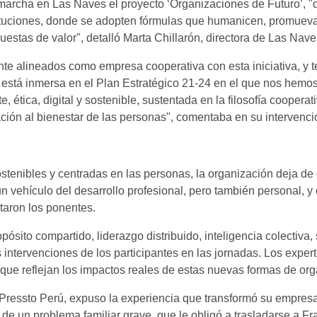
marcha en Las Naves el proyecto ‘Organizaciones de Futuro’, "
tuciones, donde se adopten fórmulas que humanicen, promuevan
estas de valor", detalló Marta Chillarón, directora de Las Nav
te alineados como empresa cooperativa con esta iniciativa, y
está inmersa en el Plan Estratégico 21-24 en el que nos hemos
 ética, digital y sostenible, sustentada en la filosofía cooperat
ción al bienestar de las personas", comentaba en su intervenci
tenibles y centradas en las personas, la organización deja d
vehículo del desarrollo profesional, pero también personal, y c
taron los ponentes.
ósito compartido, liderazgo distribuido, inteligencia colectiva,
 intervenciones de los participantes en las jornadas. Los expert
 que reflejan los impactos reales de estas nuevas formas de o
 Pressto Perú, expuso la experiencia que transformó su empresa y
e un problema familiar grave, que le obligó a trasladarse a Fr