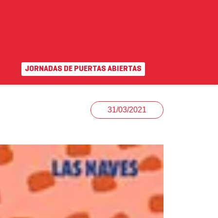
JORNADAS DE PUERTAS ABIERTAS
EN
|
VA
uda
Campus virtual
31/03/2021