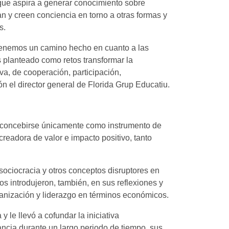
que aspira a generar conocimiento sobre
 y creen conciencia en torno a otras formas y
es.
 tenemos un camino hecho en cuanto a las
 planteado como retos transformar la
iva, de cooperación, participación,
ón el director general de Florida Grup Educatiu.
e concebirse únicamente como instrumento de
readora de valor e impacto positivo, tanto
 sociocracia y otros conceptos disruptores en
os introdujeron, también, en sus reflexiones y
rganización y liderazgo en términos económicos.
 le llevó a cofundar la iniciativa
ancia durante un largo periodo de tiempo, sus