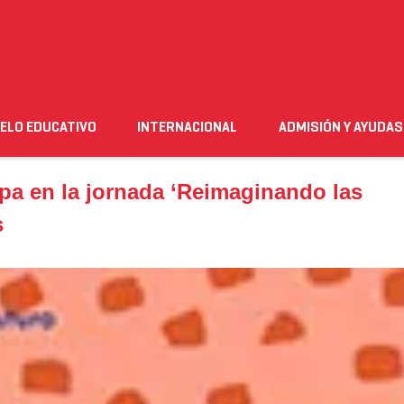
 en la jornada ‘Reimaginando las organizaciones’ de Las Naves
ELO EDUCATIVO
INTERNACIONAL
ADMISIÓN Y AYUDAS
n
Empleo
Futuro alumnado
Estudiante
Necesito ay
ipa en la jornada ‘Reimaginando las
s