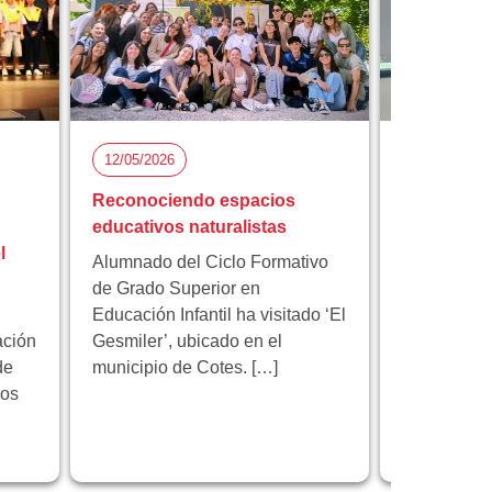
12/05/2026
05/05/2026
Reconociendo espacios
Florida Ci
educativos naturalistas
participa 
l
proyecto 
Alumnado del Ciclo Formativo
innovación
de Grado Superior en
Educación Infantil ha visitado ‘El
Florida Cic
ación
Gesmiler’, ubicado en el
participa e
de
municipio de Cotes. […]
educativo 
los
programa 
centrado en
innovación