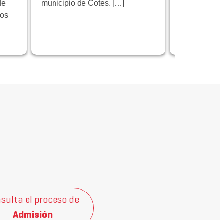
de
municipio de Cotes. […]
educativo 
los
programa 
centrado en
innovación
sulta el proceso de
Admisión