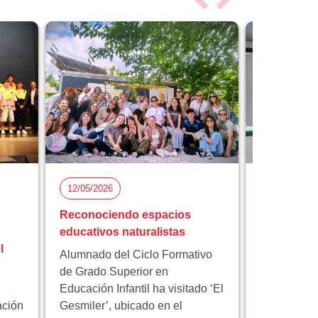
12/05/2026
05/05/2026
Reconociendo espacios
Florida Ci
educativos naturalistas
participa 
l
proyecto 
Alumnado del Ciclo Formativo
innovación
de Grado Superior en
Educación Infantil ha visitado ‘El
Florida Cic
ación
Gesmiler’, ubicado en el
participa e