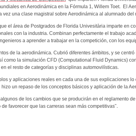
mundiales en Aerodinámica en la Fórmula 1, Willem Toet. El A
vez una clase magistral sobre Aerodinámica al alumnado del m
 que el área de Postgrados de Florida Univesitària imparte en
ionales con la industria. Combinan perfectamente el trabajo aca
ingenieros a aprender a trabajar en la competición, con los equi
tos de la aerodinámica. Cubrió diferentes ámbitos, y se centr
 así como la simulación CFD (Computational Fluid Dynamics) com
n el resto de categorías y disciplinas automovilísticas.
los y aplicaciones reales en cada una de sus explicaciones lo
e, hizo un repaso de los conceptos básicos y aplicación de la A
algunos de los cambios que se producirán en el reglamento de
vo de favorecer que las carreras sean más competitivas".