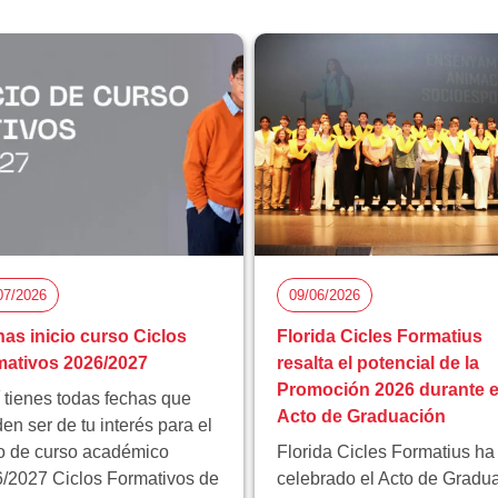
07/2026
09/06/2026
as inicio curso Ciclos
Florida Cicles Formatius
ativos 2026/2027
resalta el potencial de la
Promoción 2026 durante e
 tienes todas fechas que
Acto de Graduación
en ser de tu interés para el
io de curso académico
Florida Cicles Formatius ha
/2027 Ciclos Formativos de
celebrado el Acto de Gradu