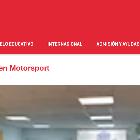
 Motorsport
ELO EDUCATIVO
INTERNACIONAL
ADMISIÓN Y AYUDAS
n
Empleo
Futuro alumnado
Estudiante
Necesito ay
 en Motorsport