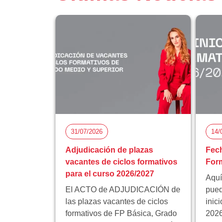
31/07/2026
14/
Adjudicación de plazas
Fech
vacantes de ciclos formativos
Form
para el curso 2026/2027
Aquí
El ACTO de ADJUDICACIÓN de
pued
las plazas vacantes de ciclos
inic
formativos de FP Básica, Grado
2026