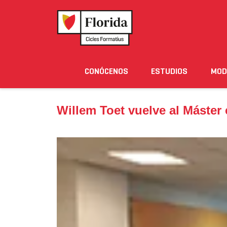
Home
›
Noticias
›
Willem Toet vuelve al Máster en
CONÓCENOS
ESTUDIOS
MOD
Noticias
Eventos
Blog
Solicita Informació
Willem Toet vuelve al Máster