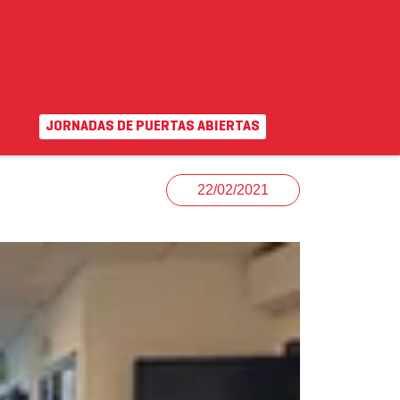
JORNADAS DE PUERTAS ABIERTAS
EN
|
VA
uda
Campus virtual
22/02/2021