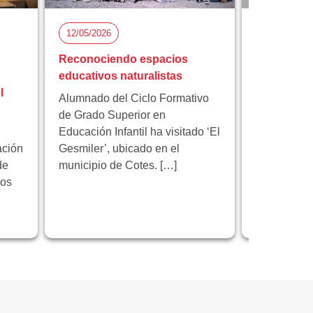
12/05/2026
05/05/2026
Reconociendo espacios
Florida Ci
educativos naturalistas
participa 
l
proyecto 
Alumnado del Ciclo Formativo
innovación
de Grado Superior en
Educación Infantil ha visitado ‘El
Florida Cic
ación
Gesmiler’, ubicado en el
participa e
de
municipio de Cotes. […]
educativo 
los
programa 
centrado en
innovación