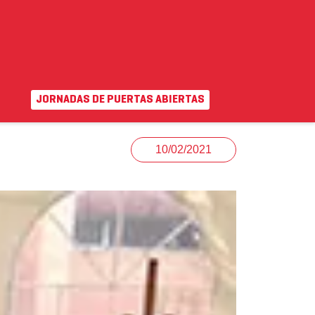
JORNADAS DE PUERTAS ABIERTAS
EN
|
VA
uda
Campus virtual
10/02/2021