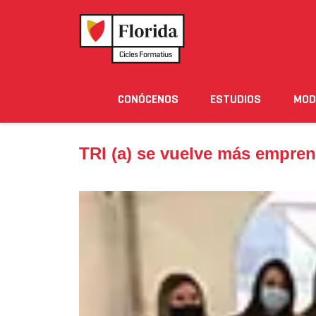
Home
›
Noticias
›
TRI (a) se vuelve más emprend
CONÓCENOS
ESTUDIOS
MOD
Noticias
Eventos
Blog
Solicita Informació
TRI (a) se vuelve más empre