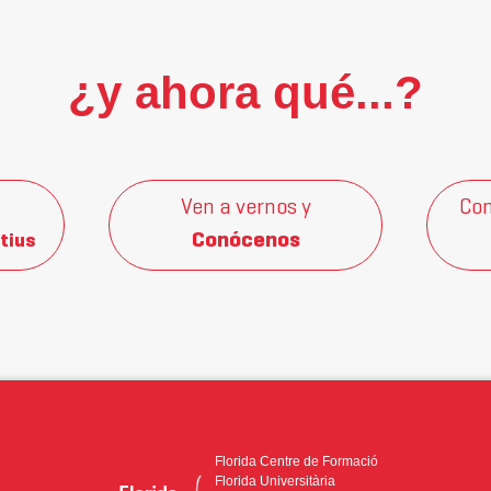
¿y ahora qué...?
Ven a vernos y
Con
Conócenos
tius
Florida Centre de Formació
Florida Universitària