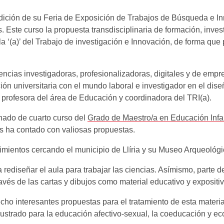
edición de su Feria de Exposición de Trabajos de Búsqueda e In
. Este curso la propuesta transdisciplinaria de formación, inves
la ‘(a)’ del Trabajo de investigación e Innovación, de forma que
tencias investigadoras, profesionalizadoras, digitales y de empr
n universitaria con el mundo laboral e investigador en el diseñ
, profesora del área de Educación y coordinadora del TRI(a).
mnado de cuarto curso del
Grado de Maestro/a en Educación Infan
es ha contado con valiosas propuestas.
imientos cercando el municipio de Llíria y su Museo Arqueológic
ediseñar el aula para trabajar las ciencias. Asímismo, parte 
través de las cartas y dibujos como material educativo y exposit
ho interesantes propuestas para el tratamiento de esta mater
ustrado para la educación afectivo-sexual, la coeducación y ec