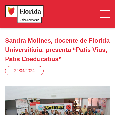
Sandra Molines, docente de Florida
Universitària, presenta “Patis Vius,
Patis Coeducatius”
22/04/2024