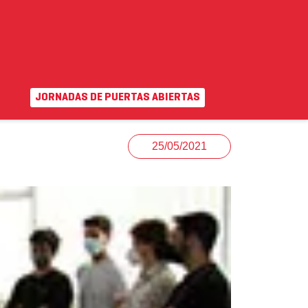
JORNADAS DE PUERTAS ABIERTAS
EN
|
VA
uda
Campus virtual
25/05/2021