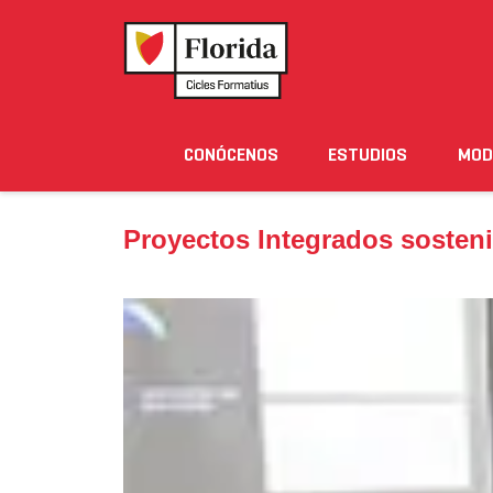
Home
›
Noticias
›
Proyectos Integrados sostenible
CONÓCENOS
ESTUDIOS
MOD
Noticias
Eventos
Blog
Solicita Informació
Proyectos Integrados sosten