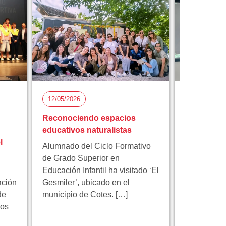
12/05/2026
05/05/2026
Reconociendo espacios
Florida Ci
educativos naturalistas
participa 
l
proyecto 
Alumnado del Ciclo Formativo
innovación
de Grado Superior en
Educación Infantil ha visitado ‘El
Florida Cic
ación
Gesmiler’, ubicado en el
participa e
de
municipio de Cotes. […]
educativo 
los
programa 
centrado en