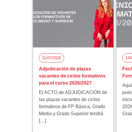
31/07/2026
14/
Adjudicación de plazas
Fech
vacantes de ciclos formativos
Form
para el curso 2026/2027
Aquí
El ACTO de ADJUDICACIÓN de
pued
las plazas vacantes de ciclos
inic
formativos de FP Básica, Grado
2026
Medio y Grado Superior tendrá
Grad
[…]