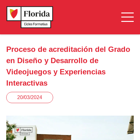
Proceso de acreditación del Grado
en Diseño y Desarrollo de
Videojuegos y Experiencias
Interactivas
20/03/2024