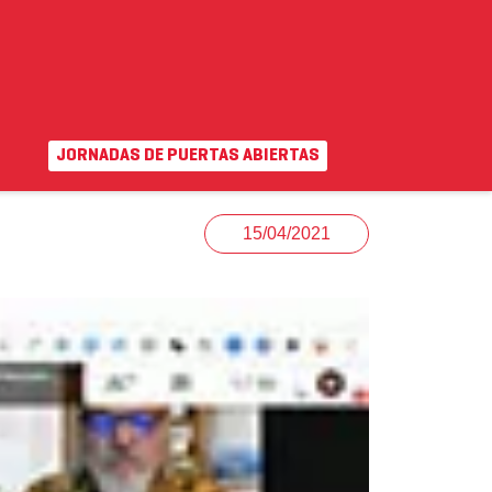
JORNADAS DE PUERTAS ABIERTAS
EN
|
VA
uda
Campus virtual
15/04/2021