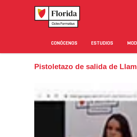
Home
›
Noticias
›
Pistoletazo de salida de Llamp Di
CONÓCENOS
ESTUDIOS
MOD
Noticias
Eventos
Blog
Solicita Informació
Pistoletazo de salida de Llam