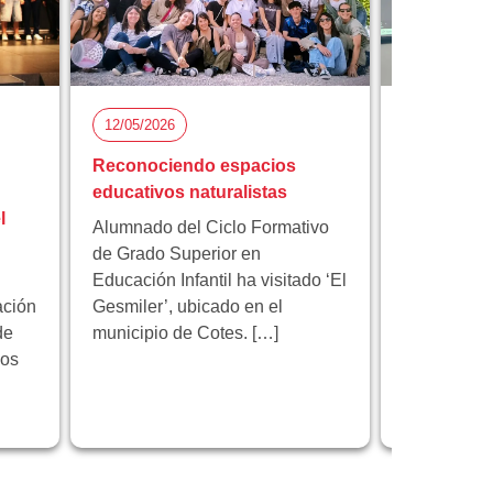
12/05/2026
05/05/2026
Reconociendo espacios
Florida Ci
educativos naturalistas
participa 
l
proyecto 
Alumnado del Ciclo Formativo
innovación
de Grado Superior en
Educación Infantil ha visitado ‘El
Florida Cic
ación
Gesmiler’, ubicado en el
participa e
de
municipio de Cotes. […]
educativo 
los
programa 
centrado en
innovación