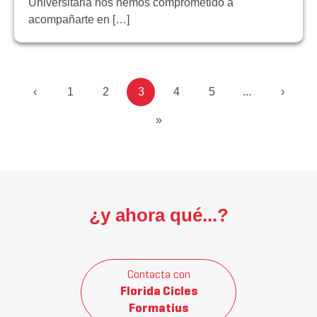
Universitària nos hemos comprometido a
acompañarte en […]
‹
1
2
3
4
5
...
›
»
¿y ahora qué...?
Contacta con
Florida Cicles
Formatius