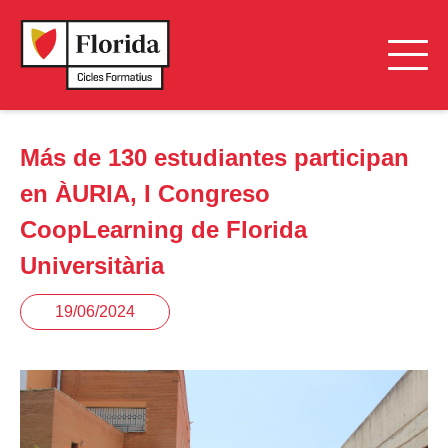
Más de 130 estudiantes participan
en ÀURIA, I Congreso
CoopLearning de Florida
Universitària
19/06/2024