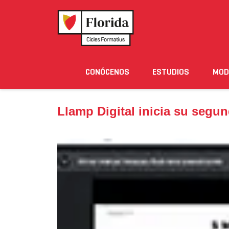
Home
›
Noticias
›
Llamp Digital inicia su segunda 
CONÓCENOS
ESTUDIOS
MOD
Noticias
Eventos
Blog
Solicita Informació
Llamp Digital inicia su segu