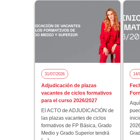
31/07/2026
14/
Adjudicación de plazas
Fech
vacantes de ciclos formativos
Form
para el curso 2026/2027
Aquí
El ACTO de ADJUDICACIÓN de
pued
las plazas vacantes de ciclos
inic
formativos de FP Básica, Grado
2026
Medio y Grado Superior tendrá
Grad