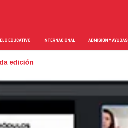
edición
ELO EDUCATIVO
INTERNACIONAL
ADMISIÓN Y AYUDAS
n
Empleo
Futuro alumnado
Estudiante
Necesito ay
nda edición