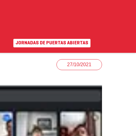
JORNADAS DE PUERTAS ABIERTAS
EN
|
VA
uda
Campus virtual
27/10/2021