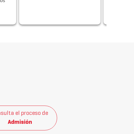
los
programa 
centrado en
innovación
sulta el proceso de
Admisión