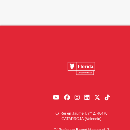
C/ Rei en Jaume I, nº 2, 46470
CATARROJA (Valencia)
C/ Professor Bernat Montagud, 3