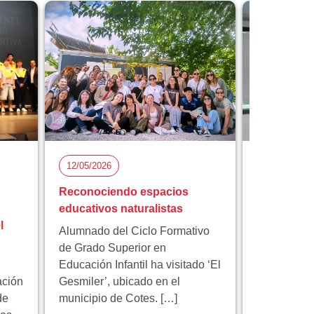
12/05/2026
05/05/2026
Reconociendo espacios
Florida Ci
educativos naturalistas
participa 
l
proyecto 
Alumnado del Ciclo Formativo
innovación
de Grado Superior en
Educación Infantil ha visitado ‘El
Florida Cic
ación
Gesmiler’, ubicado en el
participa e
de
municipio de Cotes. […]
educativo 