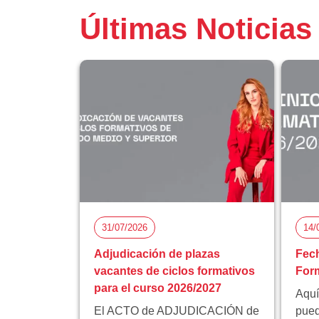
Últimas Noticias
31/07/2026
14/
Adjudicación de plazas
Fech
vacantes de ciclos formativos
Form
para el curso 2026/2027
Aquí
El ACTO de ADJUDICACIÓN de
pued