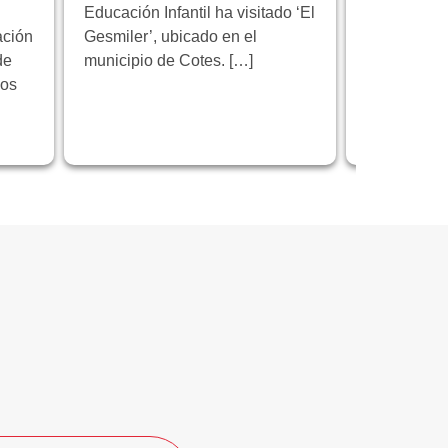
Educación Infantil ha visitado ‘El
Florida Cic
ación
Gesmiler’, ubicado en el
participa e
de
municipio de Cotes. […]
educativo 
los
programa 
centrado en
innovación