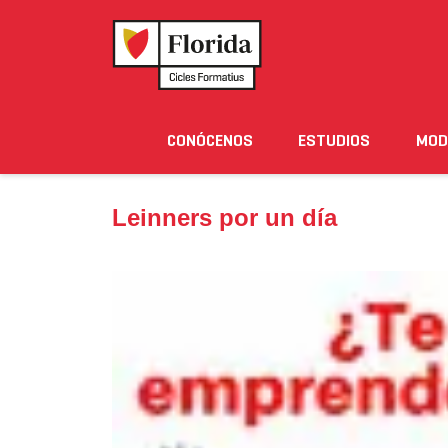
Home
›
Noticias
›
Leinners por un día
CONÓCENOS
ESTUDIOS
MOD
Noticias
Eventos
Blog
Solicita Informació
Leinners por un día