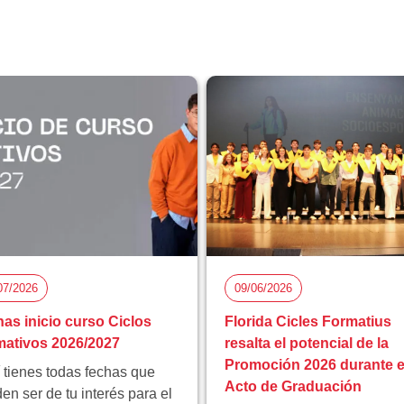
07/2026
09/06/2026
as inicio curso Ciclos
Florida Cicles Formatius
ativos 2026/2027
resalta el potencial de la
Promoción 2026 durante e
 tienes todas fechas que
Acto de Graduación
en ser de tu interés para el