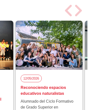
12/05/2026
05/05/2026
Reconociendo espacios
Florida Ci
educativos naturalistas
participa 
l
proyecto 
Alumnado del Ciclo Formativo
innovación
de Grado Superior en