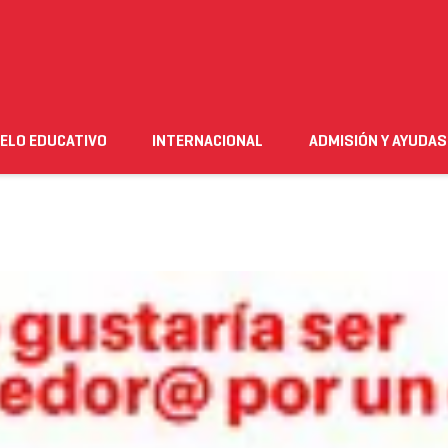
ELO EDUCATIVO
INTERNACIONAL
ADMISIÓN Y AYUDAS
n
Empleo
Futuro alumnado
Estudiante
Necesito ay