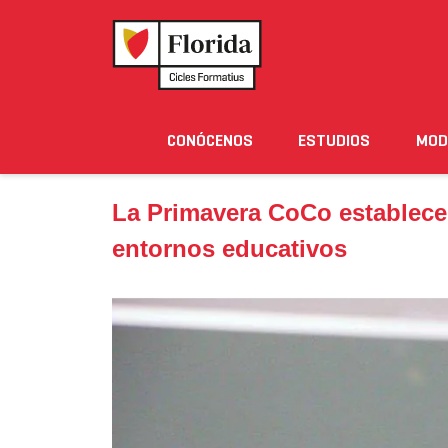
Home
›
Noticias
›
La Primavera CoCo establece los
CONÓCENOS
ESTUDIOS
MOD
Noticias
Eventos
Blog
Solicita Informació
La Primavera CoCo establece 
entornos educativos