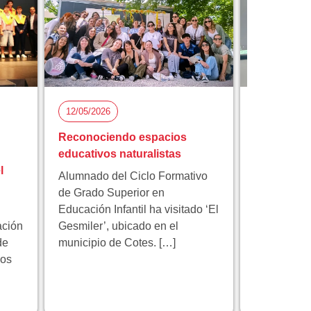
12/05/2026
05/05/2026
Reconociendo espacios
Florida Ci
educativos naturalistas
participa 
l
proyecto 
Alumnado del Ciclo Formativo
innovación
de Grado Superior en
Educación Infantil ha visitado ‘El
Florida Cic
ación
Gesmiler’, ubicado en el
participa e
de
municipio de Cotes. […]
educativo 
los
programa 
centrado en
innovación