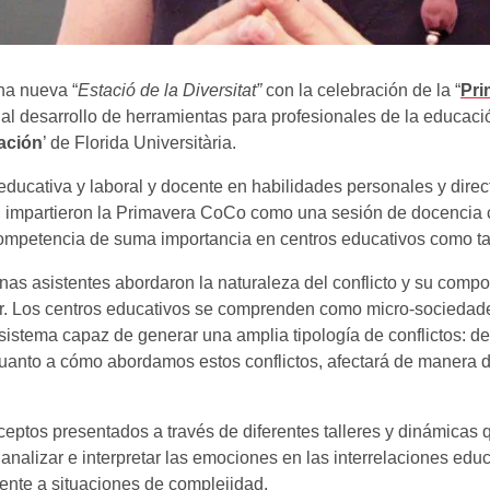
na nueva “
Estació de la Diversitat”
con la celebración de la “
Pri
n y al desarrollo de herramientas para profesionales de la educa
ación
’ de Florida Universitària.
a educativa y laboral y docente en habilidades personales y di
impartieron la Primavera CoCo como una sesión de docencia com
competencia de suma importancia en centros educativos como ta
onas asistentes abordaron la naturaleza del conflicto y su comp
ar. Los centros educativos se comprenden como micro-sociedade
sistema capaz de generar una amplia tipología de conflictos: de 
cuanto a cómo abordamos estos conflictos, afectará de manera di
ceptos presentados a través de diferentes talleres y dinámicas 
analizar e interpretar las emociones en las interrelaciones ed
rente a situaciones de complejidad.