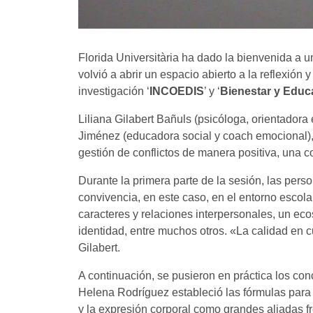
Florida Universitària ha dado la bienvenida a u
volvió a abrir un espacio abierto a la reflexió
investigación ‘
INCOEDIS
’ y ‘
Bienestar y Educ
Liliana Gilabert Bañuls (psicóloga, orientador
Jiménez (educadora social y coach emocional), 
gestión de conflictos de manera positiva, una 
Durante la primera parte de la sesión, las pers
convivencia, en este caso, en el entorno escol
caracteres y relaciones interpersonales, un eco
identidad, entre muchos otros. «La calidad en 
Gilabert.
A continuación, se pusieron en práctica los con
Helena Rodríguez estableció las fórmulas para 
y la expresión corporal como grandes aliadas f