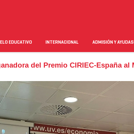
nadora del Premio CIRIEC-España al Mejor TFG
ELO EDUCATIVO
INTERNACIONAL
ADMISIÓN Y AYUDAS
n
Empleo
Futuro alumnado
Estudiante
Necesito ay
ganadora del Premio CIRIEC-España al