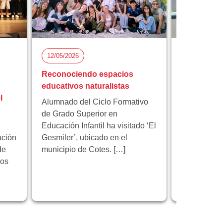
12/05/2026
05/05/2026
Reconociendo espacios
Florida Ci
educativos naturalistas
participa 
l
proyecto 
Alumnado del Ciclo Formativo
innovación
de Grado Superior en
Educación Infantil ha visitado ‘El
Florida Cic
ación
Gesmiler’, ubicado en el
participa e
de
municipio de Cotes. […]
educativo 
los
programa 
centrado en
innovación