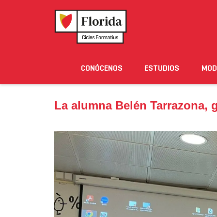
Home
›
Noticias
›
La alumna Belén Tarrazona, ga
CONÓCENOS
ESTUDIOS
MOD
Noticias
Eventos
Blog
Solicita Informació
La alumna Belén Tarrazona, 