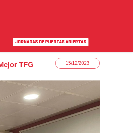
JORNADAS DE PUERTAS ABIERTAS
EN
|
VA
uda
Campus virtual
 Mejor TFG
15/12/2023