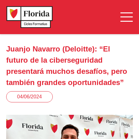
Juanjo Navarro (Deloitte): “El
futuro de la ciberseguridad
presentará muchos desafíos, pero
también grandes oportunidades”
04/06/2024