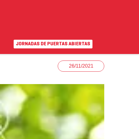
JORNADAS DE PUERTAS ABIERTAS
EN
|
VA
uda
Campus virtual
26/11/2021