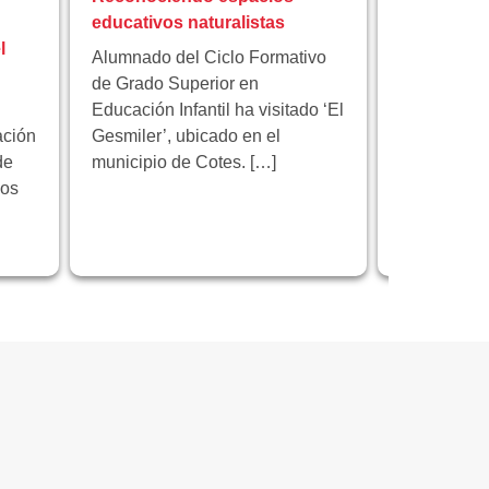
educativos naturalistas
participa 
l
proyecto 
Alumnado del Ciclo Formativo
innovación
de Grado Superior en
Educación Infantil ha visitado ‘El
Florida Cic
ación
Gesmiler’, ubicado en el
participa e
de
municipio de Cotes. […]
educativo 
los
programa 
centrado en
innovación