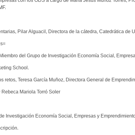
empresas con los ODS a cargo de María Jesús Muñoz Torres, Prof
-MF.
arias, Pilar Alguacil, Directora de la cátedra, Catedrática de U
us=
a y Miembro del Grupo de Investigación Economía Social, Empre
keting School.
ros retos, Teresa García Muñoz, Directora General de Emprendi
 Rebeca Mariola Torró Soler
 de Investigación Economía Social, Empresas y Emprendimiento
cripción.