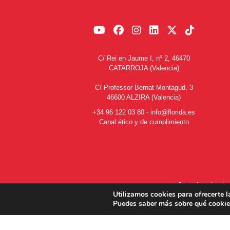
C/ Rei en Jaume I, nº 2, 46470
CATARROJA (Valencia)
C/ Professor Bernat Montagud, 3
46600 ALZIRA (Valencia)
+34 96 122 03 80
-
info@florida.es
Canal ético y de cumplimiento
Aviso Legal
Utilizamos cookies para ofrecerte l
Puedes saber más sobre qué cookies