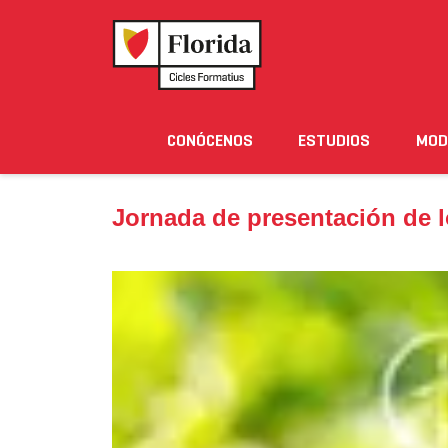
Home
›
Noticias
›
Jornada de presentación de los
CONÓCENOS
ESTUDIOS
MOD
Noticias
Eventos
Blog
Solicita Informació
Jornada de presentación de 