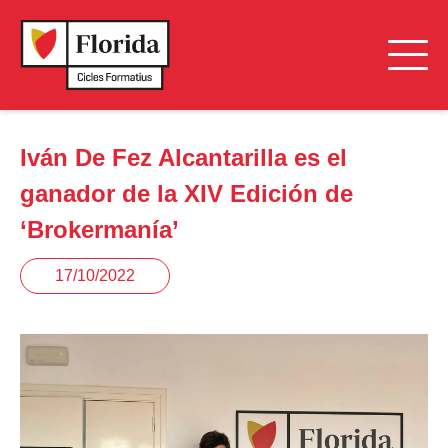
Iván De Fez Alcantarilla es el
ganador de la XIV Edición de
‘Brokermanía’
17/10/2022