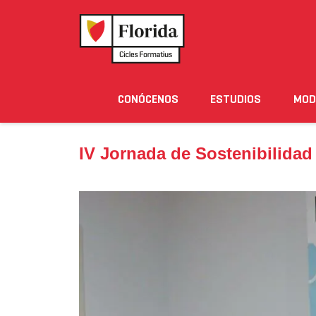
Home
›
Noticias
›
IV Jornada de Sostenibilidad
CONÓCENOS
ESTUDIOS
MOD
Noticias
Eventos
Blog
Solicita Informació
IV Jornada de Sostenibilidad