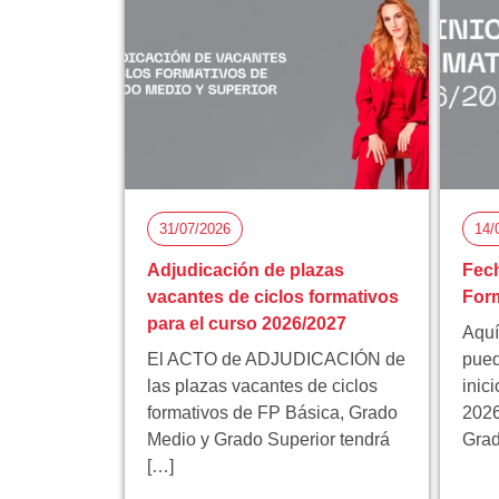
31/07/2026
14/
Adjudicación de plazas
Fech
vacantes de ciclos formativos
Form
para el curso 2026/2027
Aquí
El ACTO de ADJUDICACIÓN de
pued
las plazas vacantes de ciclos
inic
formativos de FP Básica, Grado
2026
Medio y Grado Superior tendrá
Grad
[…]