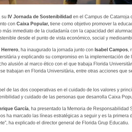
a su
IV Jornada de Sostenibilidad
en el Campus de Catarroja d
unto con
Caixa Popular,
tiene como objetivo promover la educac
rno más inmediato de la ciudadanía con la capacidad del alumna
tenible desde el punto de vista económico, social y medioambi
 Herrero
, ha inaugurado la jornada junto con
Isabel Campos
,
ersitària y explicando su compromiso en la implementación de la
 alusión al marco ético con el que trabaja Florida Universitàr
 trabajan en Florida Universitària, entre otras acciones que se
el de las dos cooperativas en el cuidado de los valores y pri
tenibilidad y cuidado de las personas que desarrolla Caixa Popu
nrique García
, ha presentado la Memoria de Responsabilidad So
nos ha marcado las líneas estratégicas a seguir y es la prime
e”, ha explicado el director general de Florida Grup Educatiu.