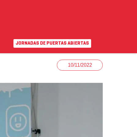
JORNADAS DE PUERTAS ABIERTAS
EN
|
VA
uda
Campus virtual
10/11/2022