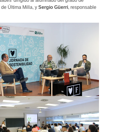
dades’ dirigido al alumnado del grado de
de Última Milla, y
Sergio Güerri
, responsable