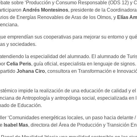
debate sobre ‘Producción y Consumo Responsable (ODS 12) y
articiparon
Andrés Montesinos
, presidente de la Coordinadora
arios de Energías Renovables de Aras de los Olmos, y
Elías A
enciana.
 que emprendían sus cooperativas para mejorar su entorno y qué
sas y sociedades.
 atendiendo la especialidad del alumnado. El alumnado de Turis
por
Celia Peris
, guía oficial, especialista en lenguaje de sign
mpartido
Johana Ciro
, consultora en Transformación e Innovaci
témico impide la realización de una educación de calidad y el fi
enciana de Antropología y antropóloga social, especializada en l
umnado de Educación.
taller ‘Comunidades energéticas locales, un paso hacia delante 
 e
Isabel Mas
, directora del Área de Producción y Transición E