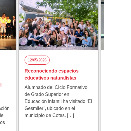
12/05/2026
05/05/2026
Reconociendo espacios
Florida Ci
educativos naturalistas
participa 
l
proyecto 
Alumnado del Ciclo Formativo
innovación
de Grado Superior en
Educación Infantil ha visitado ‘El
Florida Cic
ación
Gesmiler’, ubicado en el
participa e
de
municipio de Cotes. […]
educativo 
los
programa 
centrado en