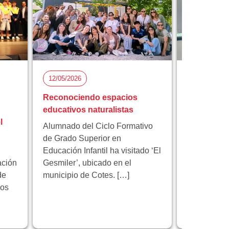
12/05/2026
05/05/2026
Reconociendo espacios
Florida Ci
educativos naturalistas
participa 
l
proyecto 
Alumnado del Ciclo Formativo
innovación
de Grado Superior en
Educación Infantil ha visitado ‘El
Florida Cic
ación
Gesmiler’, ubicado en el
participa e
de
municipio de Cotes. […]
educativo 
los
programa 
centrado en
innovación