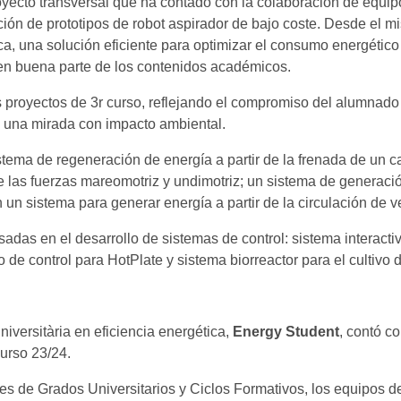
oyecto transversal que ha contado con la colaboración de equip
ación de prototipos de robot aspirador de bajo coste. Desde el m
ica, una solución eficiente para optimizar el consumo energétic
bren buena parte de los contenidos académicos.
s proyectos de 3r curso, reflejando el compromiso del alumnado
 una mirada con impacto ambiental.
istema de regeneración de energía a partir de la frenada de un 
de las fuerzas mareomotriz y undimotriz; un sistema de generació
 un sistema para generar energía a partir de la circulación de v
das en el desarrollo de sistemas de control: sistema interacti
 de control para HotPlate y sistema biorreactor para el cultivo 
niversitària en eficiencia energética,
Energy Student
, contó c
curso 23/24.
 de Grados Universitarios y Ciclos Formativos, los equipos de t