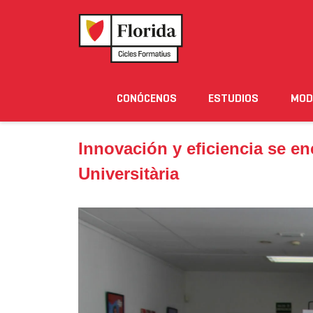
Home
›
Noticias
›
Innovación y eficiencia se encue
CONÓCENOS
ESTUDIOS
MOD
Noticias
Eventos
Blog
Solicita Informació
Innovación y eficiencia se en
Universitària