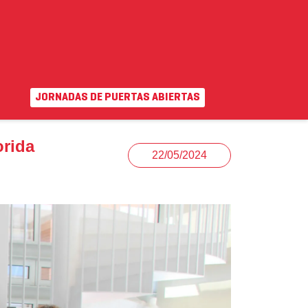
JORNADAS DE PUERTAS ABIERTAS
EN
|
VA
uda
Campus virtual
orida
22/05/2024