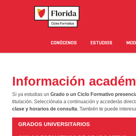
Home
›
Información académica de la titulación
CONÓCENOS
ESTUDIOS
MOD
Noticias
Eventos
Blog
Solicita Informació
Información académ
Si ya estudias un
Grado o un Ciclo Formativo presenci
titulación. Selecciónala a continuación y accederás direc
clase y horarios de consulta
. También te puede interesa
GRADOS UNIVERSITARIOS