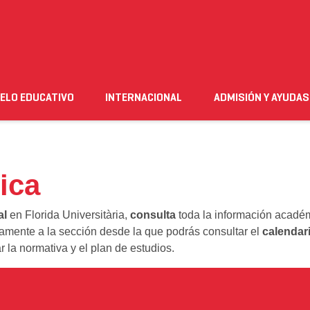
ELO EDUCATIVO
INTERNACIONAL
ADMISIÓN Y AYUDAS
n
Empleo
Futuro alumnado
Estudiante
Necesito ay
ica
al
en Florida Universitària,
consulta
toda la información académ
tamente a la sección desde la que podrás consultar el
calendar
r la normativa y el plan de estudios.