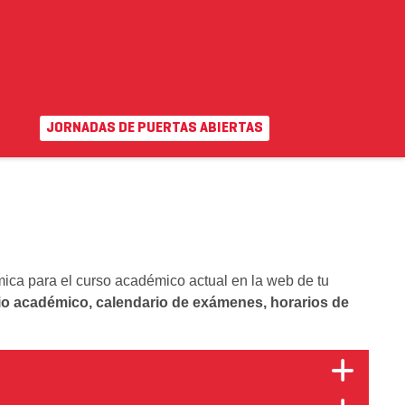
JORNADAS DE PUERTAS ABIERTAS
EN
|
VA
uda
Campus virtual
ica para el curso académico actual en la web de tu
io académico, calendario de exámenes, horarios de