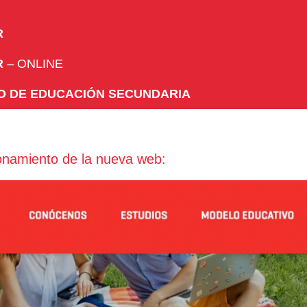
R
R
– ONLINE
O DE EDUCACIÓN SECUNDARIA
ionamiento de la nueva web: