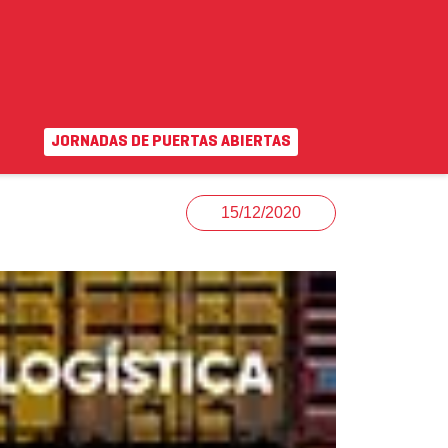
JORNADAS DE PUERTAS ABIERTAS
EN
|
VA
uda
Campus virtual
15/12/2020