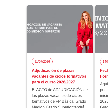
31/07/2026
14/
Adjudicación de plazas
Fech
vacantes de ciclos formativos
Form
para el curso 2026/2027
Aquí
El ACTO de ADJUDICACIÓN de
pued
las plazas vacantes de ciclos
inic
formativos de FP Básica, Grado
2026
Medio y Grado Superior tendrá
Grad