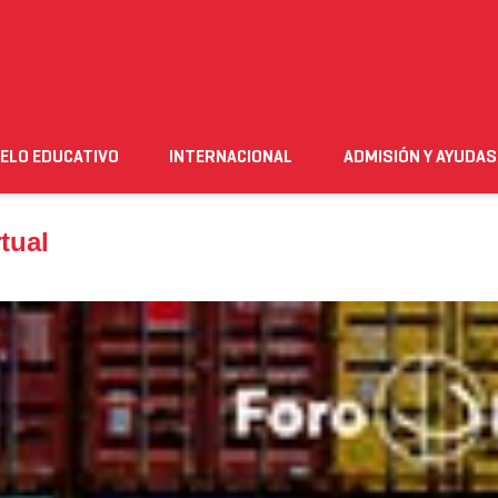
l
ELO EDUCATIVO
INTERNACIONAL
ADMISIÓN Y AYUDAS
n
Empleo
Futuro alumnado
Estudiante
Necesito ay
tual