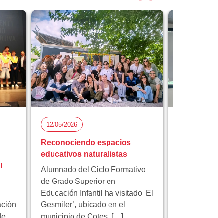
12/05/2026
05/05/2026
Reconociendo espacios
Florida Ci
educativos naturalistas
participa 
l
proyecto 
Alumnado del Ciclo Formativo
innovación
de Grado Superior en
Educación Infantil ha visitado ‘El
Florida Cic
ación
Gesmiler’, ubicado en el
participa e
de
municipio de Cotes. […]
educativo 