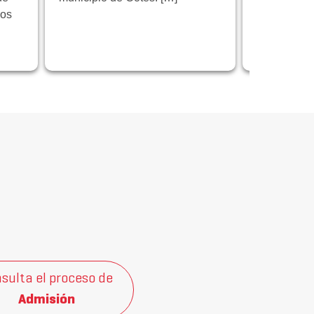
los
programa 
centrado en
innovación
sulta el proceso de
Admisión