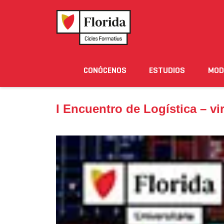
Home
›
Noticias
›
I Encuentro de Logística – virtua
CONÓCENOS
ESTUDIOS
MOD
Noticias
Eventos
Blog
Solicita Informació
I Encuentro de Logística – vir