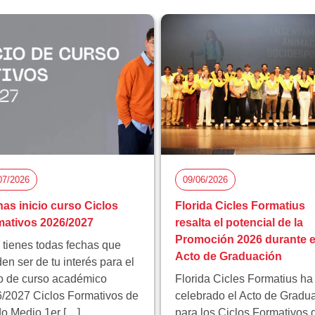
07/2026
09/06/2026
as inicio curso Ciclos
Florida Cicles Formatius
ativos 2026/2027
resalta el potencial de la
Promoción 2026 durante e
 tienes todas fechas que
Acto de Graduación
en ser de tu interés para el
io de curso académico
Florida Cicles Formatius ha
/2027 Ciclos Formativos de
celebrado el Acto de Gradu
o Medio 1er […]
para los Ciclos Formativos 