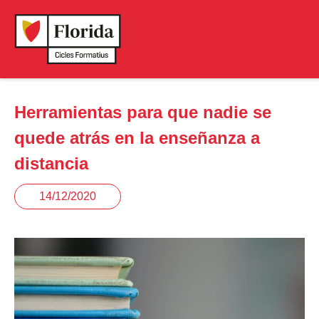
Herramientas para que nadie se
quede atrás en la enseñanza a
distancia
14/12/2020