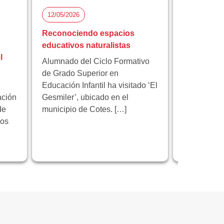
12/05/2026
05/05/2026
Reconociendo espacios
Florida Ci
educativos naturalistas
participa 
l
proyecto 
Alumnado del Ciclo Formativo
innovación
de Grado Superior en
Educación Infantil ha visitado ‘El
Florida Cic
ación
Gesmiler’, ubicado en el
participa e
de
municipio de Cotes. […]
educativo 
los
programa 
centrado en
innovación