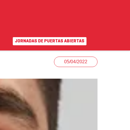
JORNADAS DE PUERTAS ABIERTAS
EN
|
VA
uda
Campus virtual
05/04/2022