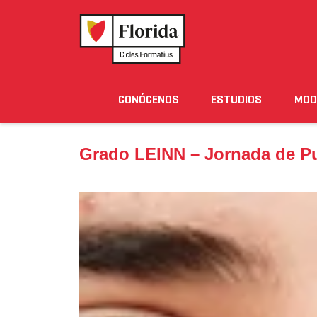
Home
›
Noticias
›
Grado LEINN – Jornada de Puert
CONÓCENOS
ESTUDIOS
MOD
Noticias
Eventos
Blog
Solicita Informació
Grado LEINN – Jornada de Pu