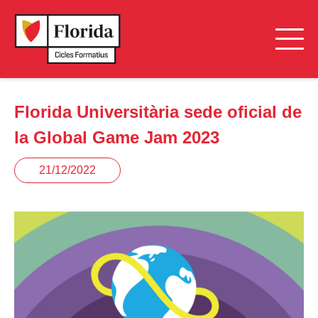
Florida Universitària sede oficial de
la Global Game Jam 2023
21/12/2022