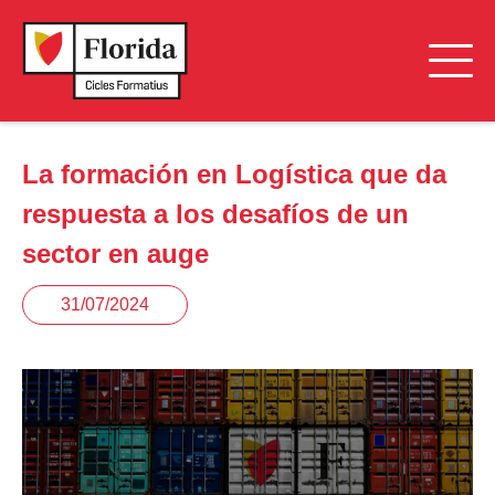
La formación en Logística que da
respuesta a los desafíos de un
sector en auge
31/07/2024