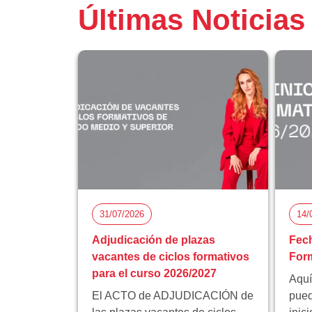
Últimas Noticias
31/07/2026
14/
Adjudicación de plazas
Fech
vacantes de ciclos formativos
Form
para el curso 2026/2027
Aquí
El ACTO de ADJUDICACIÓN de
pued