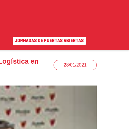
na
JORNADAS DE PUERTAS ABIERTAS
EN
|
VA
uda
Campus virtual
Logística en
28/01/2021