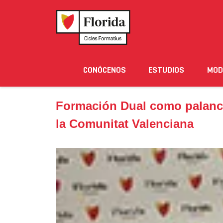
Home
›
Noticias
›
Formación Dual como palanca tra
CONÓCENOS
ESTUDIOS
MOD
Noticias
Eventos
Blog
Solicita Informació
Formación Dual como palanca 
la Comunitat Valenciana