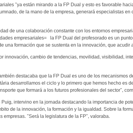
ariales "ya están mirando a la FP Dual y esto es favorable haci
mnado, de la mano de la empresa, generará especialistas en cua
dad de una colaboración constante con los entornos empresaria
ealidades empresariales= la FP Dual del profesorado es un punto
a de una formación que se sustenta en la innovación, que acudi
por innovación, cambio de tendencias, movilidad, visibilidad, in
 también destacaba que la FP Dual es uno de los mecanismos de
sitària desarrollamos el ciclo y lo primero que hemos hecho es 
 transporte que formará a los futuros profesionales del sector", 
 Puig, intervino en la jornada destacando la importancia de pote
ámbito de la innovación, la formación y la igualdad. Sobre la fo
s empresas. "Será la legislatura de la FP", valoraba.