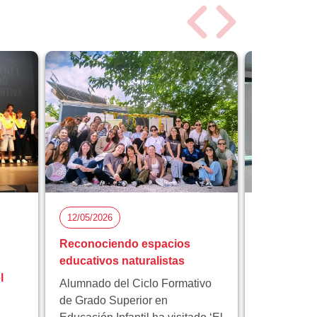
12/05/2026
05/05/2026
Reconociendo espacios
Florida Ci
educativos naturalistas
participa 
l
proyecto 
Alumnado del Ciclo Formativo
innovación
de Grado Superior en