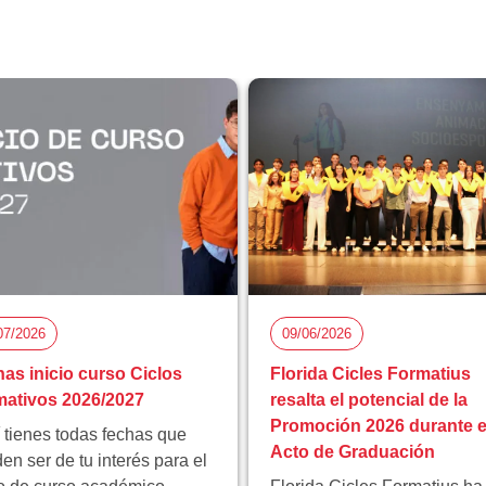
07/2026
09/06/2026
as inicio curso Ciclos
Florida Cicles Formatius
ativos 2026/2027
resalta el potencial de la
Promoción 2026 durante e
 tienes todas fechas que
Acto de Graduación
en ser de tu interés para el