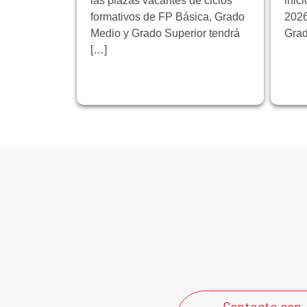
las plazas vacantes de ciclos
inic
formativos de FP Básica, Grado
2026
Medio y Grado Superior tendrá
Grad
[…]