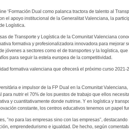
 line ‘Formación Dual como palanca tractora de talento al Transp
 el apoyo institucional de la Generalitat Valenciana, la partic
de Logística.
esas de Transporte y Logística de la Comunitat Valenciana cono
tiva formativa y profesionalizadora innovadora para mejorar su 
 de jóvenes a sectores como el de transportes y la logística, q
fíos para seguir la estela europea de la competitividad.
ntidad formativa valenciana que ofrecerá el próximo curso 2021-2
versitària e impulsor de la FP Dual en la Comunitat Valenciana
 para nutrir el 70% de los puestos de trabajo que ellos necesi
tativa y cuantitativamente donde nutrirse. Y en logística y tran
novación constante, los centros educativos tenemos un papel f
tes, "no para las empresas sino con las empresas", destacando 
ación, emprendedurismo e igualdad. De hecho, según comentaba 