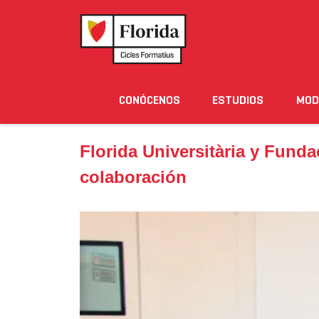
Home
›
Noticias
›
Florida Universitària y Fundaci
CONÓCENOS
ESTUDIOS
MOD
Noticias
Eventos
Blog
Solicita Informació
Florida Universitària y Fun
colaboración