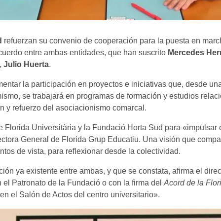
d
refuerzan su convenio de cooperación para la puesta en marcha
acuerdo entre ambas entidades, que han suscrito
Mercedes Her
,
Julio Huerta
.
entar la participación en proyectos e iniciativas que, desde u
mismo, se trabajará en programas de formación y estudios relaci
n y refuerzo del asociacionismo comarcal.
Florida Universitària y la Fundació Horta Sud para «impulsar e
rectora General de Florida Grup Educatiu. Una visión que comp
os de vista, para reflexionar desde la colectividad.
ción ya existente entre ambas, y que se constata, afirma el dire
n el Patronato de la Fundació o con la firma del
Acord de la Flor
n el Salón de Actos del centro universitario».