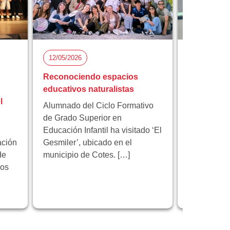
12/05/2026
05/05/2026
Reconociendo espacios
Florida Ci
educativos naturalistas
participa 
l
proyecto 
Alumnado del Ciclo Formativo
innovación
de Grado Superior en
Educación Infantil ha visitado ‘El
Florida Cic
ación
Gesmiler’, ubicado en el
participa e
de
municipio de Cotes. […]
educativo 
los
programa 
centrado en
innovación