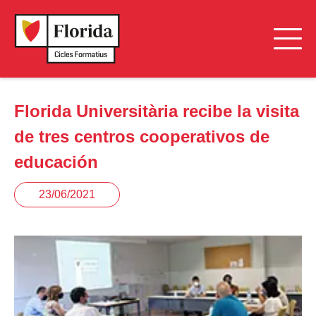
Florida Universitària recibe la visita
de tres centros cooperativos de
educación
23/06/2021