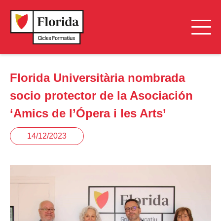
Florida Universitària nombrada
socio protector de la Asociación
‘Amics de l’Ópera i les Arts’
14/12/2023