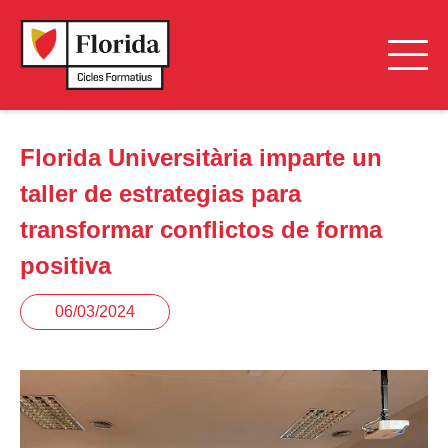
Florida Universitària imparte un
taller de estrategias para
transformar conflictos de forma
positiva
06/03/2024