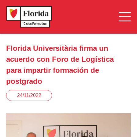
Florida Universitària firma un
acuerdo con Foro de Logística
para impartir formación de
postgrado
24/11/2022