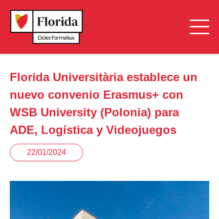
Florida Universitària establece un
nuevo convenio Erasmus+ con
WSB University (Polonia) para
ADE, Logística y Videojuegos
22/01/2024