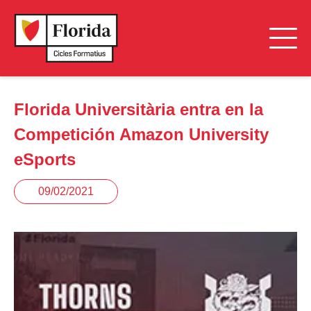
Florida Universitària entra en la
Competición Amazon University
eSports
09/02/2021