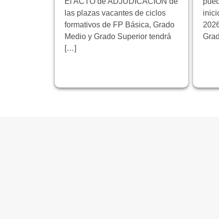
El ACTO de ADJUDICACIÓN de
pued
las plazas vacantes de ciclos
inic
formativos de FP Básica, Grado
2026
Medio y Grado Superior tendrá
Grad
[…]