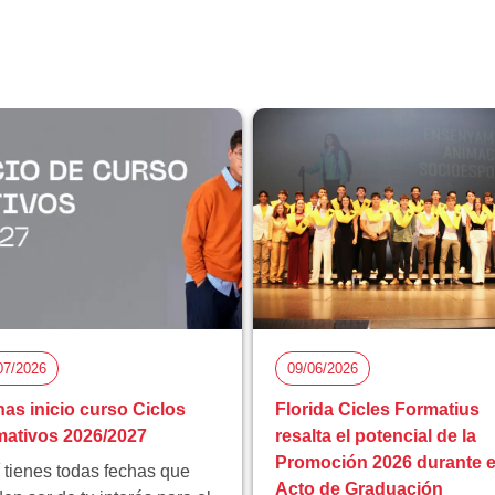
07/2026
09/06/2026
as inicio curso Ciclos
Florida Cicles Formatius
ativos 2026/2027
resalta el potencial de la
Promoción 2026 durante e
 tienes todas fechas que
Acto de Graduación