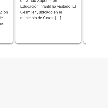
de Grado Superior en
Educación Infantil ha visitado ‘El
Florida Cic
ación
Gesmiler’, ubicado en el
participa e
de
municipio de Cotes. […]
educativo 
los
programa 
centrado en
innovación