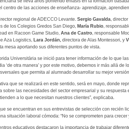
enciana se lleva años poniendo énfasis en la formación basada 
 centro de las acciones de enseñanza- aprendizaje, aprendien
director regional de ADECCO Levante.
Sergio Gavalda
, directo
os de los Colegios Gredos San Diego,
María Rubio
, responsabl
Lead en Racoon Game Studio,
Ana de Castro
, responsable Mod
e Aza Logistics,
Lara Jordán,
directora de Alas Montessori, y
V
ta mesa aportando sus diferentes puntos de vista.
orida Universitària se inició para tener información de lo que
dia ‘de otra manera’ y por este motivo, debemos ir más allá de l
sversales que permita al alumnado desarrollar su mejor versión 
ativa que se realizará en este sentido, será en mayo, donde rep
a sobre las necesidades del sector empresarial y su respuesta
tienden a lo que necesitan nuestros clientes”, explicaba.
 que se encuentran en sus entrevistas de selección con recién 
 una situación laboral cómoda: “No se comprometen para crecer 
entros educativos destacaron la importancia de trabajar difere