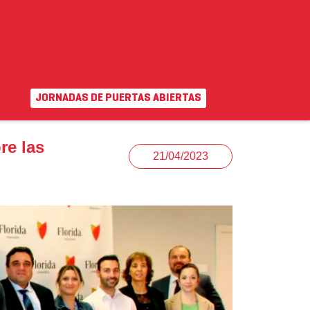
JORNADAS DE PUERTAS ABIERTAS
EN
|
VA
uda
Campus virtual
re las
21/04/2023