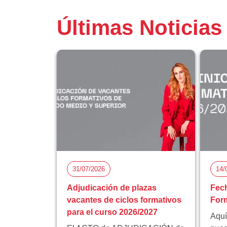
Últimas Noticias
31/07/2026
14/
Adjudicación de plazas
Fech
vacantes de ciclos formativos
Form
para el curso 2026/2027
Aquí