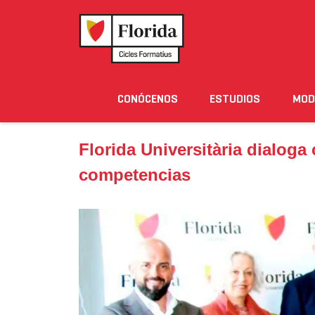
Home
›
Noticias
›
Florida Universitària dialoga c
CONÓCENOS
ESTUDIOS
MOD
Noticias
Eventos
Blog
Solicita Informació
Florida Universitària dialog
competencias