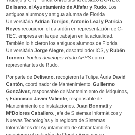
Delisano, el Ayuntamiento de Alfafar y Rudo
. Los
antiguos alumnos y antigua alumna de Florida
Universitària
Adrian Torrijos, Antonio Leal y Patricia
Reyes
recogieron el galardón en representación de C-
TEC, empresa en la que trabajan en la actualidad.
También lo hicieron los antiguos alumnos de Florida
Universitària
Jorge Alegre
, desarrollador IOS, y
Rubén
Tornero
,
fronted developer
Rudo APPS
como
representantes de Rudo.
Por parte de
Delisano
, recogieron la Tulipa Áuria
David
Cantón
, coordinador de Mantenimiento,
Guillermo
Gonzálvez
, responsable de Mantenimiento de Máquinas,
y
Francisco Javier Valiente
, responsable de
Mantenimiento de Instalaciones.
Juan Bonmatí
y
MªDolores Caballero
, jefe de Sistemas Informáticos y
Nuevas Tecnologías y la regidora de Sistemas
Informáticos del Ayuntamiento de Alfafar también
recogieron el galardón de Florida Expo por su