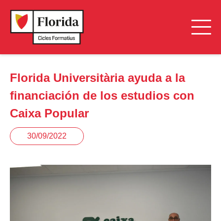
Florida Universitària ayuda a la
financiación de los estudios con
Caixa Popular
30/09/2022