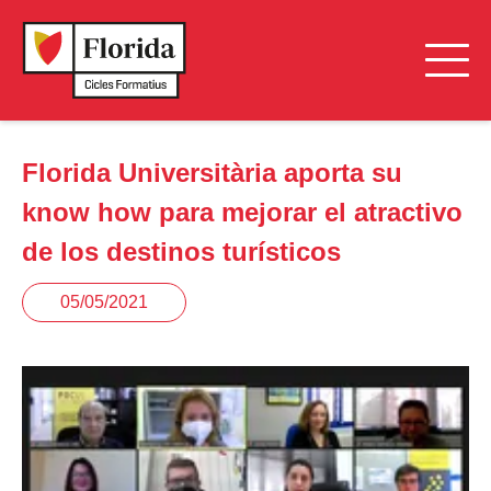
Florida Universitària aporta su
know how para mejorar el atractivo
de los destinos turísticos
05/05/2021